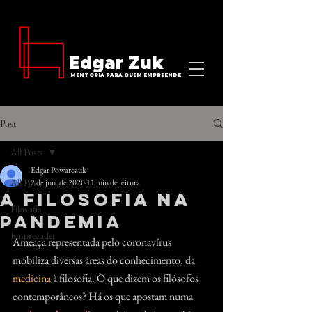
Edgar Zuk
MENTORIA PARA QUEM EMPREENDE
Post
All Posts
Edgar Powarczuk
All Posts
2 de jun. de 2020
11 min de leitura
A filosofia na
Filosofia
pandemia
Empreender
Ameaça representada pelo coronavírus 
mobiliza diversas áreas do conhecimento, da 
medicina
 à filosofia. O que dizem os filósofos 
contemporâneos? Há os que apostam numa 