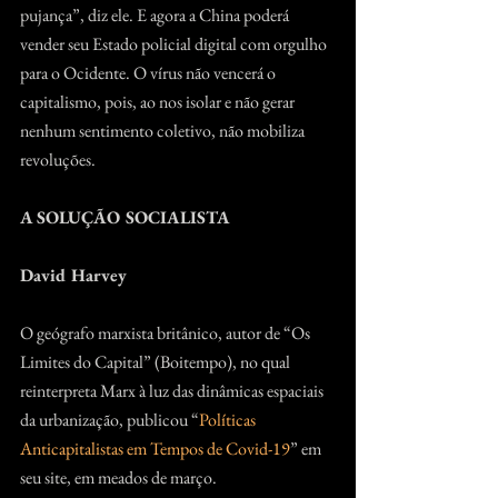
pujança”, diz ele. E agora a China poderá 
vender seu Estado policial digital com orgulho 
para o Ocidente. O vírus não vencerá o 
capitalismo, pois, ao nos isolar e não gerar 
nenhum sentimento coletivo, não mobiliza 
revoluções.
A SOLUÇÃO SOCIALISTA
David Harvey
O geógrafo marxista britânico, autor de “Os 
Limites do Capital” (Boitempo), no qual 
reinterpreta Marx à luz das dinâmicas espaciais 
da urbanização, publicou “
Políticas 
Anticapitalistas em Tempos de Covid-19
” em 
seu site, em meados de março.