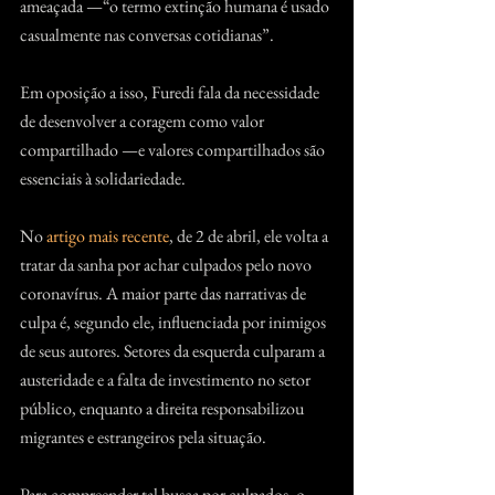
ameaçada —“o termo extinção humana é usado 
casualmente nas conversas cotidianas”.
Em oposição a isso, Furedi fala da necessidade 
de desenvolver a coragem como valor 
compartilhado —e valores compartilhados são 
essenciais à solidariedade.
No 
artigo mais recente
, de 2 de abril, ele volta a 
tratar da sanha por achar culpados pelo novo 
coronavírus. A maior parte das narrativas de 
culpa é, segundo ele, influenciada por inimigos 
de seus autores. Setores da esquerda culparam a 
austeridade e a falta de investimento no setor 
público, enquanto a direita responsabilizou 
migrantes e estrangeiros pela situação.
Para compreender tal busca por culpados, o 