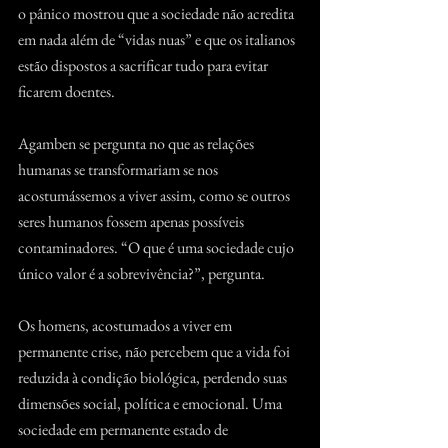
o pânico mostrou que a sociedade não acredita 
em nada além de “vidas nuas” e que os italianos 
estão dispostos a sacrificar tudo para evitar 
ficarem doentes.
Agamben se pergunta no que as relações 
humanas se transformariam se nos 
acostumássemos a viver assim, como se outros 
seres humanos fossem apenas possíveis 
contaminadores. “O que é uma sociedade cujo 
único valor é a sobrevivência?”, pergunta.
Os homens, acostumados a viver em 
permanente crise, não percebem que a vida foi 
reduzida à condição biológica, perdendo suas 
dimensões social, política e emocional. Uma 
sociedade em permanente estado de 