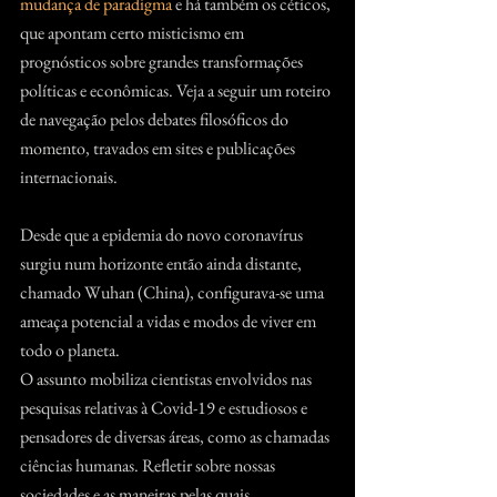
mudança de paradigma
 e há também os céticos, 
que apontam certo misticismo em 
prognósticos sobre grandes transformações 
políticas e econômicas. Veja a seguir um roteiro 
de navegação pelos debates filosóficos do 
momento, travados em sites e publicações 
internacionais.
Desde que a epidemia do novo coronavírus 
surgiu num horizonte então ainda distante, 
chamado Wuhan (China), configurava-se uma 
ameaça potencial a vidas e modos de viver em 
todo o planeta.
O assunto mobiliza cientistas envolvidos nas 
pesquisas relativas à Covid-19 e estudiosos e 
pensadores de diversas áreas, como as chamadas 
ciências humanas. Refletir sobre nossas 
sociedades e as maneiras pelas quais 