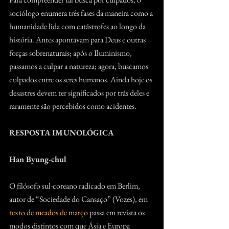
sociólogo enumera três fases da maneira como a 
humanidade lida com catástrofes ao longo da 
história. Antes apontavam para Deus e outras 
forças sobrenaturais; após o Iluminismo, 
passamos a culpar a natureza; agora, buscamos 
culpados entre os seres humanos. Ainda hoje os 
desastres devem ter significados por trás deles e 
raramente são percebidos como acidentes.
RESPOSTA IMUNOLÓGICA
Han Byung-chul
O filósofo sul-coreano radicado em Berlim, 
autor de “Sociedade do Cansaço” (Vozes), em 
texto de meados de março
 passa em revista os 
modos distintos com que Ásia e Europa 