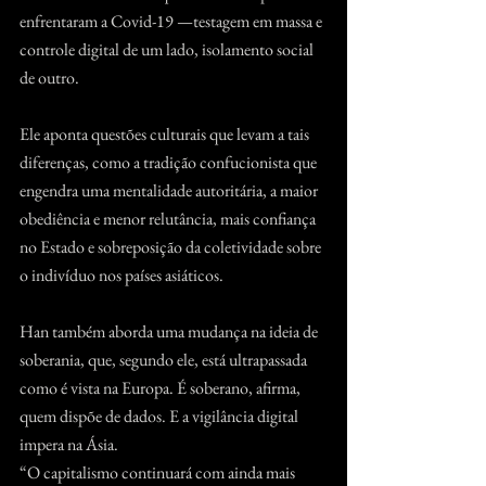
enfrentaram a Covid-19 —testagem em massa e 
controle digital de um lado, isolamento social 
de outro.
Ele aponta questões culturais que levam a tais 
diferenças, como a tradição confucionista que 
engendra uma mentalidade autoritária, a maior 
obediência e menor relutância, mais confiança 
no Estado e sobreposição da coletividade sobre 
o indivíduo nos países asiáticos.
Han também aborda uma mudança na ideia de 
soberania, que, segundo ele, está ultrapassada 
como é vista na Europa. É soberano, afirma, 
quem dispõe de dados. E a vigilância digital 
impera na Ásia.
“O capitalismo continuará com ainda mais 