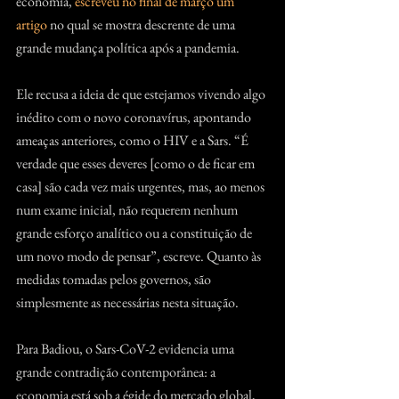
economia, 
escreveu no final de março um 
artigo
 no qual se mostra descrente de uma 
grande mudança política após a pandemia.
Ele recusa a ideia de que estejamos vivendo algo 
inédito com o novo coronavírus, apontando 
ameaças anteriores, como o HIV e a Sars. “É 
verdade que esses deveres [como o de ficar em 
casa] são cada vez mais urgentes, mas, ao menos 
num exame inicial, não requerem nenhum 
grande esforço analítico ou a constituição de 
um novo modo de pensar”, escreve. Quanto às 
medidas tomadas pelos governos, são 
simplesmente as necessárias nesta situação.
Para Badiou, o Sars-CoV-2 evidencia uma 
grande contradição contemporânea: a 
economia está sob a égide do mercado global, 