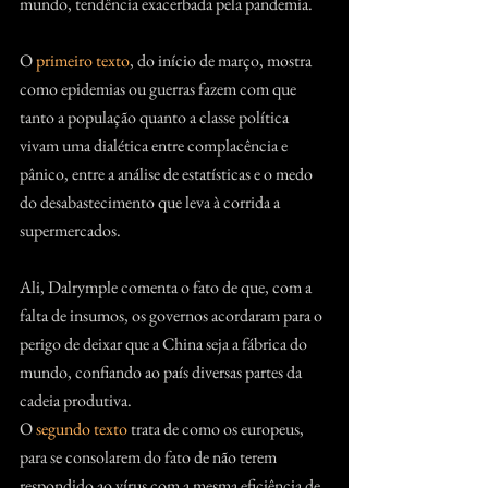
mundo, tendência exacerbada pela pandemia.
O 
primeiro texto
, do início de março, mostra 
como epidemias ou guerras fazem com que 
tanto a população quanto a classe política 
vivam uma dialética entre complacência e 
pânico, entre a análise de estatísticas e o medo 
do desabastecimento que leva à corrida a 
supermercados.
Ali, Dalrymple comenta o fato de que, com a 
falta de insumos, os governos acordaram para o 
perigo de deixar que a China seja a fábrica do 
mundo, confiando ao país diversas partes da 
cadeia produtiva.
O 
segundo texto
 trata de como os europeus, 
para se consolarem do fato de não terem 
respondido ao vírus com a mesma eficiência de 