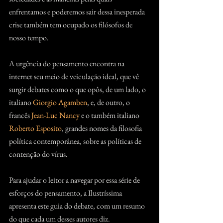
enfrentamos e poderemos sair dessa inesperada 
crise também tem ocupado os filósofos de 
nosso tempo.
A urgência do pensamento encontra na 
internet seu meio de veiculação ideal, que vê 
surgir debates como o que opôs, de um lado, o 
italiano 
Giorgio Agamben
, e, de outro, o 
francês 
Jean-Luc Nancy
 e o também italiano 
Roberto Esposito
, grandes nomes da filosofia 
política contemporânea, sobre as políticas de 
contenção do vírus.
Para ajudar o leitor a navegar por essa série de 
esforços do pensamento, a Ilustríssima 
apresenta este guia do debate, com um resumo 
do que cada um desses autores diz.