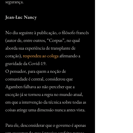
segurança.
Jean-Luc Nancy
No dia seguinte à publicação, o filósofo francês 
(autor de, entre outros, “Corpus”, no qual 
aborda sua experiência de transplante de 
coração), 
respondeu ao colega
 afirmando a 
gravidade da Covid-19.
O pensador, para quem a noção de 
comunidade é central, considerou que 
Agamben falhava ao não perceber que a 
exceção já se tornou a regra no mundo atual, 
em que a intervenção da técnica sobre todas as 
coisas atinge uma dimensão nunca antes vista.
Para ele, desconsiderar que o governo é apenas 
um executor do que é preciso ser feito parece 