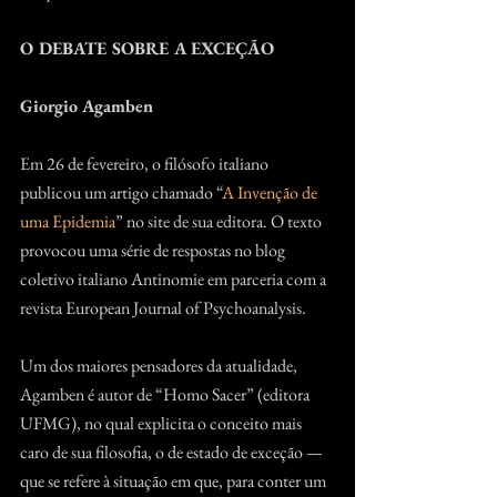
O DEBATE SOBRE A EXCEÇÃO
Giorgio Agamben
Em 26 de fevereiro, o filósofo italiano 
publicou um artigo chamado “
A Invenção de 
uma Epidemia
” no site de sua editora. O texto 
provocou uma série de respostas no blog 
coletivo italiano Antinomie em parceria com a 
revista European Journal of Psychoanalysis.
Um dos maiores pensadores da atualidade, 
Agamben é autor de “Homo Sacer” (editora 
UFMG), no qual explicita o conceito mais 
caro de sua filosofia, o de estado de exceção ­—
que se refere à situação em que, para conter um 