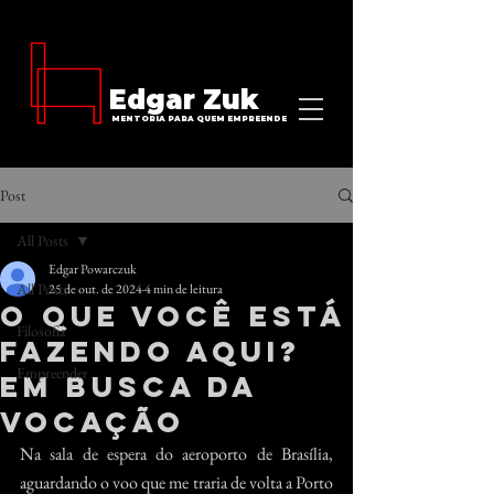
Edgar Zuk
MENTORIA PARA QUEM EMPREENDE
Post
All Posts
Edgar Powarczuk
All Posts
25 de out. de 2024
4 min de leitura
O que você está
Filosofia
fazendo aqui?
Empreender
Em busca da
vocação
Na sala de espera do aeroporto de Brasília, 
aguardando o voo que me traria de volta a Porto 