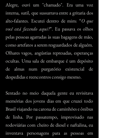
Alegre, ouvi um "chamado". Era uma voz 
interna, sutil, que sussurrava entre a gritaria dos 
alto-falantes. Escutei dentro de mim: “
O que 
você está fazendo aqui?
”. Eu passava os olhos 
pelas pessoas agarradas às suas bagagens de mão, 
como artefatos a serem resguardados de alguém. 
Olhares vagos, angústias represadas, esperanças 
ocultas. Uma sala de embarque é um depósito 
de almas num purgatório existencial de 
despedidas e reencontros consigo mesmo.
Sentado no meio daquela gente eu revisitava 
memórias dos jovens dias em que cruzei todo 
Brasil viajando na carona de caminhões e ônibus 
de linha. Por passatempo, improvisado nas 
rodoviárias com cheiro de diesel e naftalina, eu 
inventava personagens para as pessoas em 