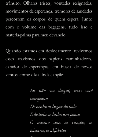
trânsito. Olhares tristes, vontades resignadas, 
movimentos de esperança, tremores de saudades 
percorrem os corpos de quem espera. Junto 
com o volume das bagagens, tudo isso é 
matéria-prima para meu devaneio.
Quando estamos em deslocamento, revivemos 
esses atavismos dos sapiens caminhadores, 
catador de esperanças, em busca de novos 
ventos, como diz a linda canção:
Eu não sou daqui, mas você 
tampouco
De nenhum lugar do todo
E de todos os lados um pouco
O mesmo com as canções, os 
pássaros, os alfabetos