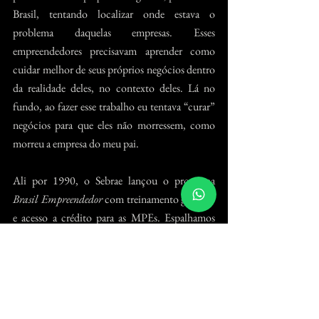
Brasil, tentando localizar onde estava o 
problema daquelas empresas. Esses 
empreendedores precisavam aprender como 
cuidar melhor de seus próprios negócios dentro 
da realidade deles, no contexto deles. Lá no 
fundo, ao fazer esse trabalho eu tentava “curar” 
negócios para que eles não morressem, como 
morreu a empresa do meu pai.
Ali por 1990, o Sebrae lançou o programa 
Brasil Empreendedor
 com treinamento gratuito 
e acesso a crédito para as MPEs. Espalhamos 
estratégias e ferramentas de negócios por todos 
os rincões do país. O Sebrae fez com que a 
pequena empresa e seus empreendedores 
ganhassem dignidade e oportunidade para serem 
reconhecidos por sua qualidade e competência. 