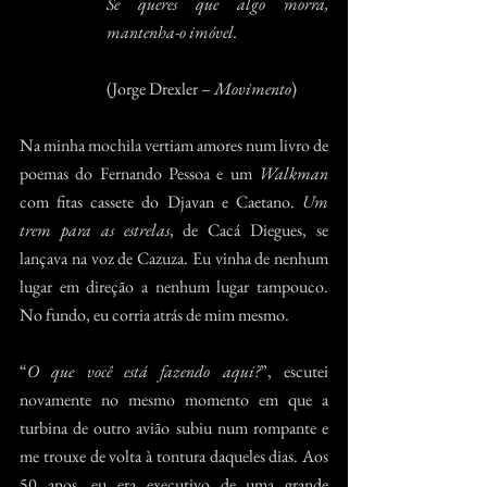
Se queres que algo morra, 
mantenha-o imóvel.
(Jorge Drexler – 
Movimento
)
Na minha mochila vertiam amores num livro de 
poemas do Fernando Pessoa e um 
Walkman 
com fitas cassete do Djavan e Caetano. 
Um 
trem para as estrelas
, de Cacá Diegues, se 
lançava na voz de Cazuza. Eu vinha de nenhum 
lugar em direção a nenhum lugar tampouco. 
No fundo, eu corria atrás de mim mesmo.
“
O que você está fazendo aqui?
”, escutei 
novamente no mesmo momento em que a 
turbina de outro avião subiu num rompante e 
me trouxe de volta à tontura daqueles dias. Aos 
50 anos, eu era executivo de uma grande 