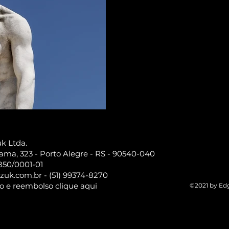
k Ltda.
ma, 323 - Porto Alegre - RS - 90540-040
850/0001-01
zuk.com.br
- (51) 99374-8270
ão e reembolso clique aqui
©2021 by Edg