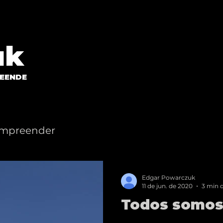
uk
EENDE
mpreender
Edgar Powarczuk
11 de jun. de 2020
3 min d
Todos somos